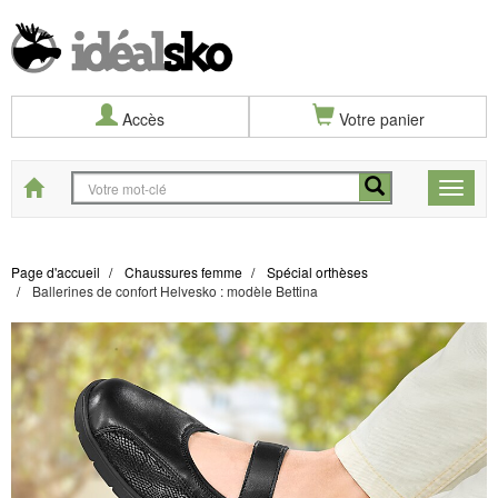
Accès
Votre panier
Start
Toggle
naviga
Page d'accueil
Chaussures femme
Spécial orthèses
Ballerines de confort Helvesko : modèle Bettina