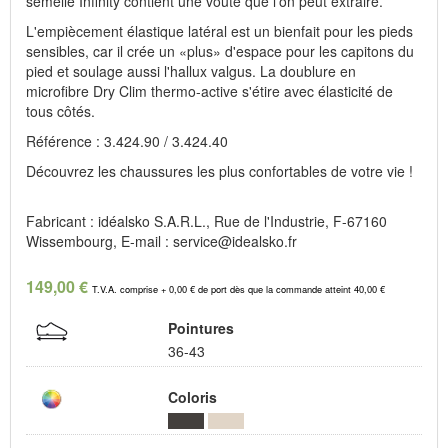
semelle Infinity contient une voûte que l'on peut extraire.
L'empiècement élastique latéral est un bienfait pour les pieds
sensibles, car il crée un «plus» d'espace pour les capitons du
pied et soulage aussi l'hallux valgus. La doublure en
microfibre Dry Clim thermo-active s'étire avec élasticité de
tous côtés.
Référence : 3.424.90 / 3.424.40
Découvrez les chaussures les plus confortables de votre vie !
Fabricant : idéalsko S.A.R.L., Rue de l'Industrie, F-67160
Wissembourg, E-mail : service@idealsko.fr
149,00 €
T.V.A. comprise + 0,00 € de port dès que la commande atteint 40,00 €
Pointures
36-43
Coloris