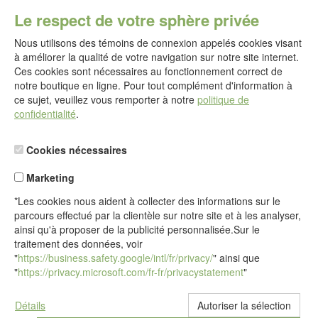
E-mail :
Le respect de votre sphère privée
service@idealsko.fr
Nous utilisons des témoins de connexion appelés cookies visant
@
à améliorer la qualité de votre navigation sur notre site internet.
Formulaire de contact
Ces cookies sont nécessaires au fonctionnement correct de
Aller au formulaire de contact
notre boutique en ligne. Pour tout complément d'information à
ce sujet, veuillez vous remporter à notre
politique de
confidentialité
.
Cookies nécessaires
Marketing
*Les cookies nous aident à collecter des informations sur le
parcours effectué par la clientèle sur notre site et à les analyser,
ainsi qu'à proposer de la publicité personnalisée.Sur le
traitement des données, voir
"
https://business.safety.google/intl/fr/privacy/
" ainsi que
"
https://privacy.microsoft.com/fr-fr/privacystatement
"
Détails