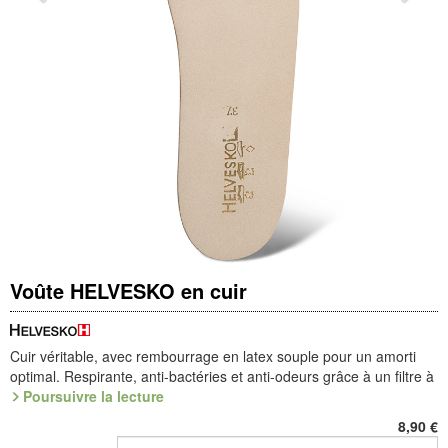
Voûte HELVESKO en cuir
Cuir véritable, avec rembourrage en latex souple pour un amorti
optimal. Respirante, anti-bactéries et anti-odeurs grâce à un filtre à
charbon actif.
Poursuivre la lecture
Référence : 9.020.00
8,90
€