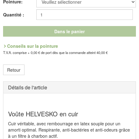
Pointure:
Fabricant : idéalsko S.A.R.L., Rue de l'Industrie, F-67160
Quantité :
Wissembourg, E-mail : service@idealsko.fr
Dans le panier
Conseils sur la pointure
T.V.A. comprise + 0,00 € de port dès que la commande atteint 40,00 €
Retour
Détails de l'article
Voûte HELVESKO en cuir
Cuir véritable, avec rembourrage en latex souple pour un
amorti optimal. Respirante, anti-bactéries et anti-odeurs grâce
à un filtre à charbon actif.