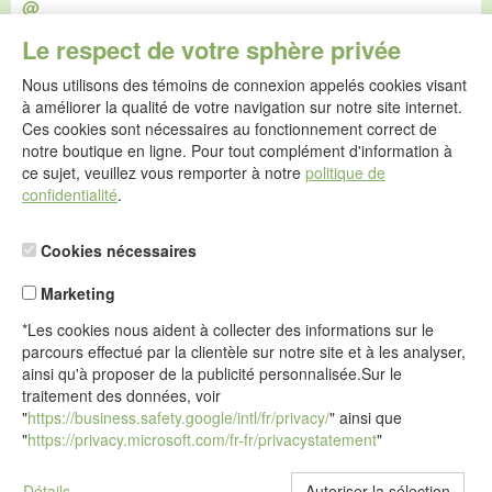
@
E-mail :
Le respect de votre sphère privée
service@idealsko.fr
Nous utilisons des témoins de connexion appelés cookies visant
@
à améliorer la qualité de votre navigation sur notre site internet.
Formulaire de contact
Ces cookies sont nécessaires au fonctionnement correct de
Aller au formulaire de contact
notre boutique en ligne. Pour tout complément d'information à
ce sujet, veuillez vous remporter à notre
politique de
confidentialité
.
Cookies nécessaires
Marketing
*Les cookies nous aident à collecter des informations sur le
parcours effectué par la clientèle sur notre site et à les analyser,
ainsi qu'à proposer de la publicité personnalisée.Sur le
traitement des données, voir
"
https://business.safety.google/intl/fr/privacy/
" ainsi que
"
https://privacy.microsoft.com/fr-fr/privacystatement
"
Détails