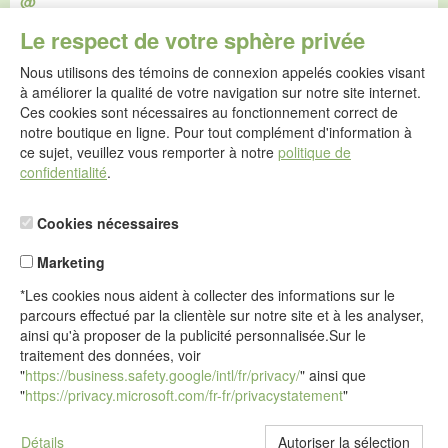
@
E-mail :
Le respect de votre sphère privée
service@idealsko.fr
Nous utilisons des témoins de connexion appelés cookies visant
@
à améliorer la qualité de votre navigation sur notre site internet.
Formulaire de contact
Ces cookies sont nécessaires au fonctionnement correct de
Aller au formulaire de contact
notre boutique en ligne. Pour tout complément d'information à
ce sujet, veuillez vous remporter à notre
politique de
confidentialité
.
Cookies nécessaires
Marketing
*Les cookies nous aident à collecter des informations sur le
parcours effectué par la clientèle sur notre site et à les analyser,
ainsi qu'à proposer de la publicité personnalisée.Sur le
traitement des données, voir
"
https://business.safety.google/intl/fr/privacy/
" ainsi que
"
https://privacy.microsoft.com/fr-fr/privacystatement
"
Détails