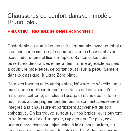
Découvrez les chaussures les plus confortables de votre vie !
Chaussures de confort dansko : modèle
Bruno, bleu
Dans la limite du stock !
Nous tenons à vous informer du fait envisageable qu'un article
PRIX CHIC : Réalisez de belles économies !
puisse être encore affiché alors que son stock est déjà épuisé suite
à une forte demande survenue le jour même.
Confortable au quotidien, en cuir ultra-souple, avec un rabat à
scratche sur le cou-de-pied pour ajuster le chaussant avec
Fabricant : idéalsko S.A.R.L., Rue de l'Industrie, F-67160
exactitude, et une utilisation rapide. Sur les côtés : des
Wissembourg, E-mail : service@idealsko.fr
ouvertures décoratives et aérantes. Forme agréable au pied,
à doublure moelleuse, se portant aussi sur la peau. Semelle
dansko classique, à Ligne Zéro plate.
Pour ses bandes auto-agrippantes, idéalsko ne sélectionne là
aussi que le meilleur du meilleur. Nos scratches sont d'une
résistance extrême, simples à l'usage et d'une qualité faite
pour vous accompagner longtemps. Ils sont astucieusement
intégrés à la chaussure et participent activement de son
esthétique. On les trouve surtout sur nos brides, qui s'ouvrent
et se ferment alors d'un geste, rapidement. De plus, ces
brides à scratches sont ajustables à loisir, sans paliers, en
fonction de la seule forme de votre pied, qu'elles recouvrent