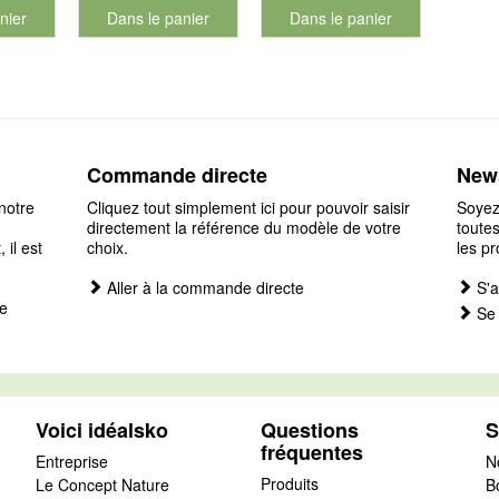
nier
Dans le panier
Dans le panier
éro de produit 901126
pour le numéro de produit 901186
pour le numéro de produit 901
Commande directe
News
notre
Cliquez tout simplement ici pour pouvoir saisir
Soyez
directement la référence du modèle de votre
toutes
il est
choix.
les pr
Aller à la commande directe
S'a
e
Se 
Voici idéalsko
Questions
S
fréquentes
Entreprise
N
Produits
Le Concept Nature
B