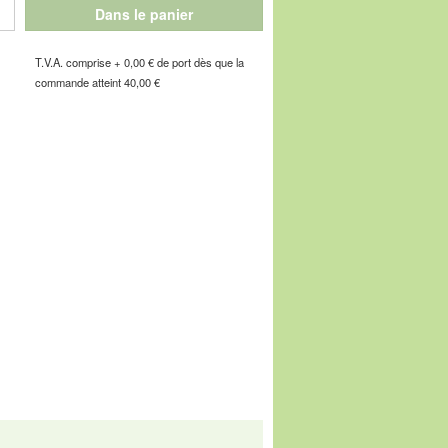
e qualité moelleuse, naturellement
Dans le panier
igneusement ajouré, il devient encore plus
on sur le pied s'en trouve renforcé.
T.V.A. comprise + 0,00 € de port dès que la
commande atteint 40,00 €
 confortables de votre vie !
e de l'Industrie, F-67160 Wissembourg, E-