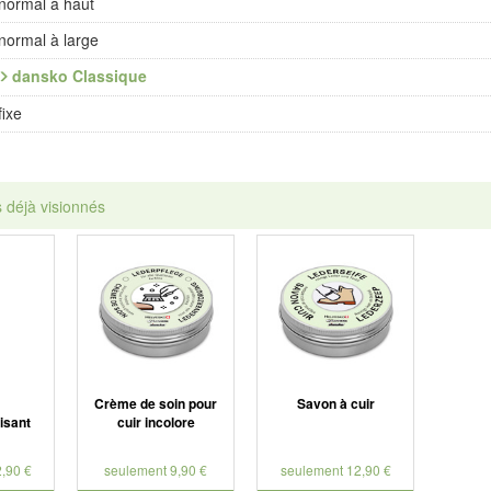
normal à haut
normal à large
dansko Classique
fixe
s déjà visionnés
Crème de soin pour
Savon à cuir
isant
cuir incolore
,90 €
seulement 9,90 €
seulement 12,90 €