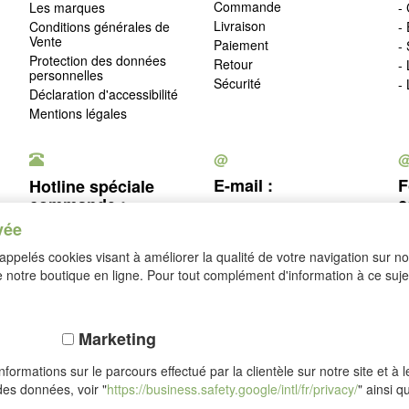
Commande
Les marques
- 
Livraison
Conditions générales de
-
Vente
Paiement
-
Protection des données
Retour
-
personnelles
Sécurité
-
Déclaration d'accessibilité
Mentions légales
@
E-mail :
F
Hotline spéciale
c
commande :
service@idealsko.fr
vée
03 88 54 83 43
c
ppelés cookies visant à améliorer la qualité de votre navigation sur not
Se rétracter
notre boutique en ligne. Pour tout complément d'information à ce sujet
Marketing
formations sur le parcours effectué par la clientèle sur notre site et à 
des données, voir "
https://business.safety.google/intl/fr/privacy/
" ainsi q