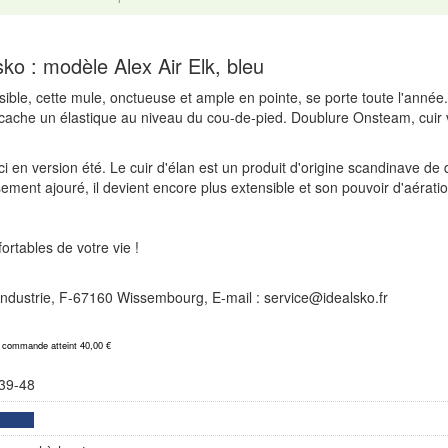
o : modèle Alex Air Elk, bleu
sible, cette mule, onctueuse et ample en pointe, se porte toute l'anné
t cache un élastique au niveau du cou-de-pied. Doublure Onsteam, cuir 
ci en version été. Le cuir d'élan est un produit d'origine scandinave de
ement ajouré, il devient encore plus extensible et son pouvoir d'aératio
rtables de votre vie !
l'Industrie, F-67160 Wissembourg, E-mail : service@idealsko.fr
a commande atteint 40,00 €
39-48