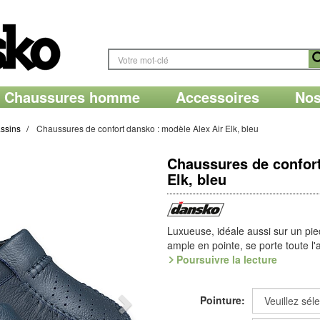
Chaussures homme
Accessoires
Nos
ssins
Chaussures de confort dansko : modèle Alex Air Elk, bleu
Chaussures de confort
Elk, bleu
Luxueuse, idéale aussi sur un pie
ample en pointe, se porte toute 
affiche une belle couture faite ma
Poursuivre la lecture
cou-de-pied. Doublure Onsteam, cu
semelle en PUR moussé.
Pointure:
Une des grandes spécialités idéals