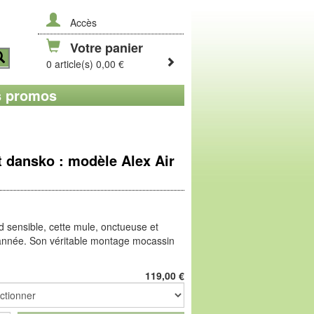
Accès
Votre panier
0 article(s) 0,00 €
 promos
 dansko : modèle Alex Air
d sensible, cette mule, onctueuse et
l'année. Son véritable montage mocassin
in, et cache un élastique au niveau du
ir velours sur la voûte. Confortable
119,00
€
ko, ici en version été. Le cuir d'élan est