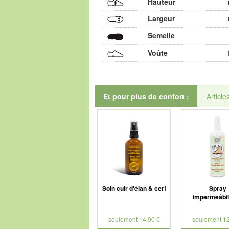
Hauteur
Largeur
Semelle
Voûte
Et pour plus de confort :
Article
Soin cuir d'élan & cerf
Spray
impermeábil
seulement 14,90 €
seulement 12