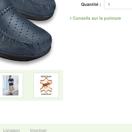
un produit d'origine scandinave d
Quantité :
élastique et perméable à l'air. So
extensible et son pouvoir d'aérati
Conseils sur la pointure
Référence : 1.586.88
Découvrez les chaussures les plus
Fabricant : idéalsko S.A.R.L., Ru
mail : service@idealsko.fr
Livraison
Imprimer