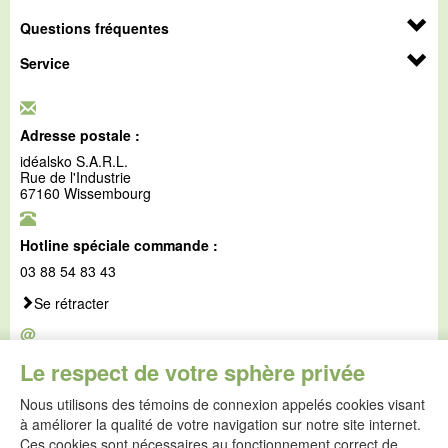
Questions fréquentes
Service
Adresse postale :
idéalsko S.A.R.L.
Rue de l'Industrie
67160 Wissembourg
Hotline spéciale commande :
03 88 54 83 43
Se rétracter
@
E-mail :
Le respect de votre sphère privée
service@idealsko.fr
Nous utilisons des témoins de connexion appelés cookies visant
@
à améliorer la qualité de votre navigation sur notre site internet.
Formulaire de contact
Ces cookies sont nécessaires au fonctionnement correct de