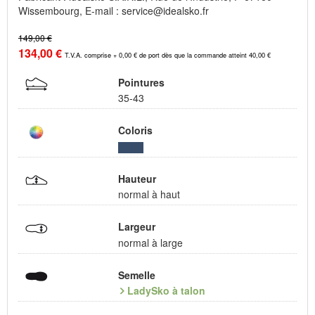
Wissembourg, E-mail : service@idealsko.fr
149,00 €
134,00 €
T.V.A. comprise + 0,00 € de port dès que la commande atteint 40,00 €
Pointures
35-43
Coloris
Hauteur
normal à haut
Largeur
normal à large
Semelle
LadySko à talon