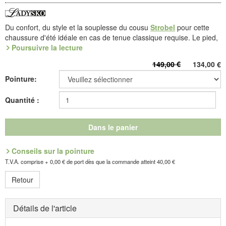
Du confort, du style et la souplesse du cousu
Strobel
pour cette
chaussure d'été idéale en cas de tenue classique requise. Le pied,
même nu, est idéalement maintenu dans son axe. Bride arrière
Poursuivre la lecture
réglable. Belle qualité cuir chevreau, doublée de microfibre et
149,00 €
134,00
€
parsemée d'ajours aérants. Semelle Talon élégante et moelleuse,
en mélange latex.
Pointure:
La forme du talon, inspirée du talon bobine, souligne l'allure
Quantité :
féminine de la chaussure et complète avec élégance les robes et
les jupes. Le dénivelé de seulement 28 mm de la pointe au talon
équivaut à une marche à plat et laisse le pied parfaitement
Dans le panier
détendu. Cette semelle est de qualité élastique et son dessous est
antidérapant.
Conseils sur la pointure
Référence : 6.617.08
T.V.A. comprise + 0,00 € de port dès que la commande atteint 40,00 €
Découvrez les chaussures les plus confortables de votre vie !
Retour
Fabricant : idéalsko S.A.R.L., Rue de l'Industrie, F-67160
Détails de l'article
Wissembourg, E-mail : service@idealsko.fr