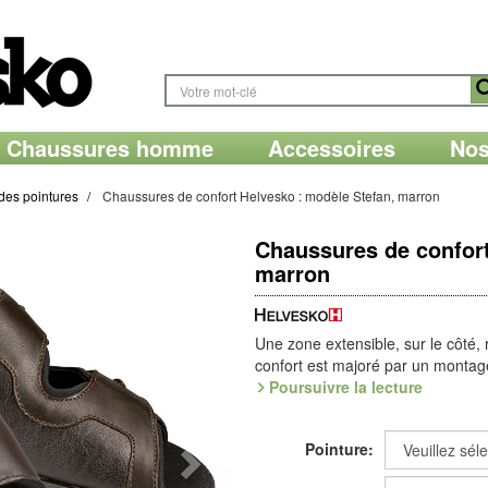
Chaussures homme
Accessoires
Nos
des pointures
Chaussures de confort Helvesko : modèle Stefan, marron
Chaussures de confort
marron
Une zone extensible, sur le côté, 
confort est majoré par un monta
Explorer
Poursuivre la lecture
(PU) : une experte du dé
microfibre Dry Clim asséchante. S
dessus
ALCANTARA
.
Pointure:
L'empiècement élastique latéral es
car il crée un «plus» d'espace pou