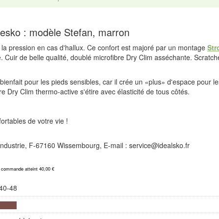
esko : modèle Stefan, marron
t la pression en cas d'hallux. Ce confort est majoré par un montage
Str
. Cuir de belle qualité, doublé microfibre Dry Clim asséchante. Scratc
bienfait pour les pieds sensibles, car il crée un «plus» d'espace pour l
re Dry Clim thermo-active s'étire avec élasticité de tous côtés.
rtables de votre vie !
l'Industrie, F-67160 Wissembourg, E-mail : service@idealsko.fr
a commande atteint 40,00 €
40-48