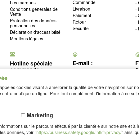
Commande
Les marques
- 
Livraison
Conditions générales de
-
Vente
Paiement
-
Protection des données
Retour
-
personnelles
Sécurité
-
Déclaration d'accessibilité
Mentions légales
@
E-mail :
F
Hotline spéciale
c
commande :
service@idealsko.fr
vée
03 88 54 83 43
c
ppelés cookies visant à améliorer la qualité de votre navigation sur not
Se rétracter
notre boutique en ligne. Pour tout complément d'information à ce sujet
Marketing
formations sur le parcours effectué par la clientèle sur notre site et à 
des données, voir "
https://business.safety.google/intl/fr/privacy/
" ainsi q