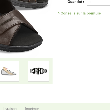
Quantité :
l'hallux valgus. La doublure en mi
avec élasticité de tous côtés.
Conseils sur la pointure
Référence : 3.550.03
Découvrez les chaussures les plus
Fabricant : idéalsko S.A.R.L., Ru
mail : service@idealsko.fr
Livraison
Imprimer