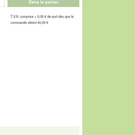
Dans le panier
crofibre Dry Clim thermo-active s'étire
T.V.A. comprise + 0,00 € de port dès que la
commande atteint 40,00 €
 confortables de votre vie !
e de l'Industrie, F-67160 Wissembourg, E-