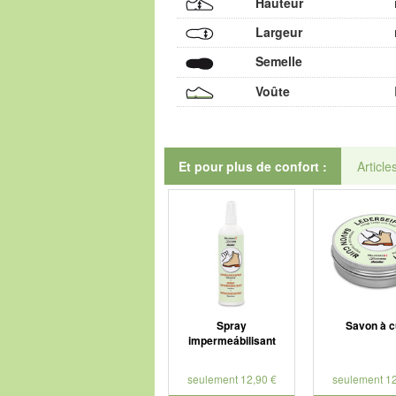
Hauteur
Largeur
Semelle
Voûte
Et pour plus de confort :
Article
Spray
Savon à c
impermeábilisant
seulement 12,90 €
seulement 12