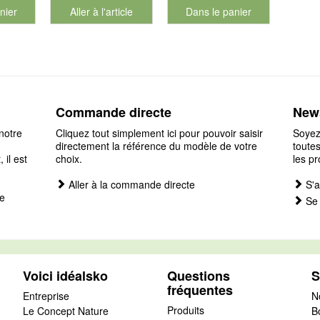
nier
Aller à l'article
Dans le panier
éro de produit 901127
pour le numéro de produit 901
Commande directe
News
notre
Cliquez tout simplement ici pour pouvoir saisir
Soyez
directement la référence du modèle de votre
toutes
il est
choix.
les pr
Aller à la commande directe
S'a
e
Se 
Voici idéalsko
Questions
S
fréquentes
Entreprise
N
Produits
Le Concept Nature
B