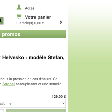
Accès
Votre panier
0 article(s) 0,00 €
 promos
 Helvesko : modèle Stefan,
réduit la pression en cas d'hallux. Ce
ge
Strobel
assouplissant et une semelle
roulé. Cuir de belle qualité, doublé
cratches réglables et voûte amovible,
129,00
€
t un bienfait pour les pieds sensibles,
r les capitons du pied et soulage aussi