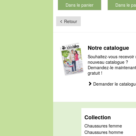
Dans le panier
Dans le pa
pour le numéro de produit 901126
pour le num
Retour
Notre catalogue
Souhaitez-vous recevoir 
nouveau catalogue ?
Demandez-le maintenant, 
gratuit !
Demander le catalogu
Collection
Chaussures femme
Chaussures homme