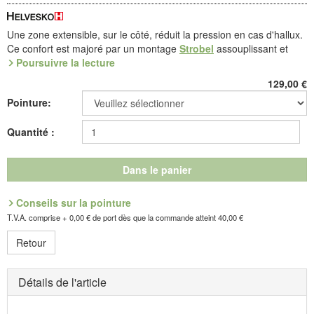
Une zone extensible, sur le côté, réduit la pression en cas d'hallux.
Ce confort est majoré par un montage
Strobel
assouplissant et
une semelle
Poursuivre la lecture
Explorer
(PU) : une experte du déroulé. Cuir de belle
qualité, doublé microfibre Dry Clim asséchante. Scratches réglables
129,00
€
et voûte amovible, dessus
ALCANTARA
.
Pointure:
L'empiècement élastique latéral est un bienfait pour les pieds
sensibles, car il crée un «plus» d'espace pour les capitons du pied
Quantité :
et soulage aussi l'hallux valgus. La doublure en microfibre Dry Clim
thermo-active s'étire avec élasticité de tous côtés.
Dans le panier
Référence : 3.550.03
Découvrez les chaussures les plus confortables de votre vie !
Conseils sur la pointure
T.V.A. comprise + 0,00 € de port dès que la commande atteint 40,00 €
Fabricant : idéalsko S.A.R.L., Rue de l'Industrie, F-67160
Retour
Wissembourg, E-mail : service@idealsko.fr
Détails de l'article