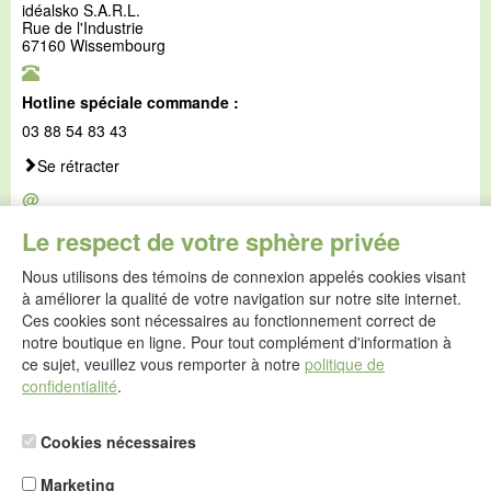
idéalsko S.A.R.L.
Rue de l'Industrie
67160 Wissembourg
Hotline spéciale commande :
03 88 54 83 43
Se rétracter
@
E-mail :
Le respect de votre sphère privée
service@idealsko.fr
Nous utilisons des témoins de connexion appelés cookies visant
@
à améliorer la qualité de votre navigation sur notre site internet.
Formulaire de contact
Ces cookies sont nécessaires au fonctionnement correct de
Aller au formulaire de contact
notre boutique en ligne. Pour tout complément d'information à
ce sujet, veuillez vous remporter à notre
politique de
confidentialité
.
Cookies nécessaires
Marketing