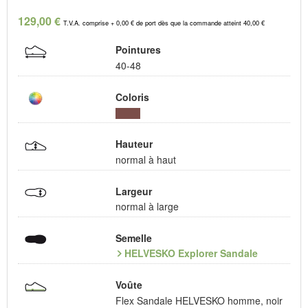
129,00 €
T.V.A. comprise + 0,00 € de port dès que la commande atteint 40,00 €
Pointures
40-48
Coloris
Hauteur
normal à haut
Largeur
normal à large
Semelle
HELVESKO Explorer Sandale
Voûte
Flex Sandale HELVESKO homme, noir