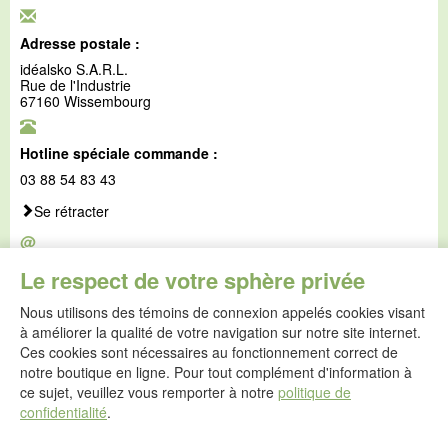
Adresse postale :
idéalsko S.A.R.L.
Rue de l'Industrie
67160 Wissembourg
Hotline spéciale commande :
03 88 54 83 43
Se rétracter
@
E-mail :
Le respect de votre sphère privée
service@idealsko.fr
Nous utilisons des témoins de connexion appelés cookies visant
@
à améliorer la qualité de votre navigation sur notre site internet.
Formulaire de contact
Ces cookies sont nécessaires au fonctionnement correct de
Aller au formulaire de contact
notre boutique en ligne. Pour tout complément d'information à
ce sujet, veuillez vous remporter à notre
politique de
confidentialité
.