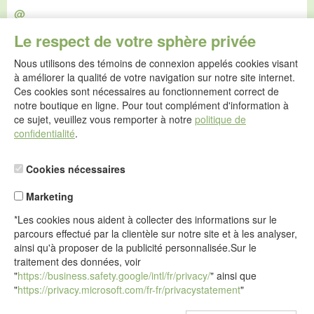
@
E-mail :
Le respect de votre sphère privée
service@idealsko.fr
Nous utilisons des témoins de connexion appelés cookies visant
@
à améliorer la qualité de votre navigation sur notre site internet.
Formulaire de contact
Ces cookies sont nécessaires au fonctionnement correct de
Aller au formulaire de contact
notre boutique en ligne. Pour tout complément d'information à
ce sujet, veuillez vous remporter à notre
politique de
confidentialité
.
Cookies nécessaires
Marketing
*Les cookies nous aident à collecter des informations sur le
parcours effectué par la clientèle sur notre site et à les analyser,
ainsi qu'à proposer de la publicité personnalisée.Sur le
traitement des données, voir
"
https://business.safety.google/intl/fr/privacy/
" ainsi que
"
https://privacy.microsoft.com/fr-fr/privacystatement
"