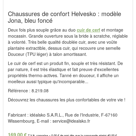
Chaussures de confort Helvesko : modèle
Jona, bleu foncé
Deux fois plus souple grâce au duo
cuir de cerf
et montage
mocassin. Grande ouverture sous la bride à scratche, réglable
à volonté. Très belle qualité doublée cuir, avec une voûte
plantaire extractible, dessus cuir, qui recouvre une semelle
Douceur (TPU léger) à talon amortissant.
Le cuir de cerf est un produit fin, souple et très résistant. De
par nature, il est très élastique et fait preuve d'excellentes
propriétés thermo-actives. Tanné en douceur, il affiche un
moelleux aussi typique qu'incomparable...
Référence : 8.219.08
Découvrez les chaussures les plus confortables de votre vie !
Fabricant : idéalsko S.A.R.L., Rue de l'Industrie, F-67160
Wissembourg, E-mail : service@idealsko.fr
169,00 €
T.V.A. comprise + 0,00 € de port dès que la commande atteint 40,00 €