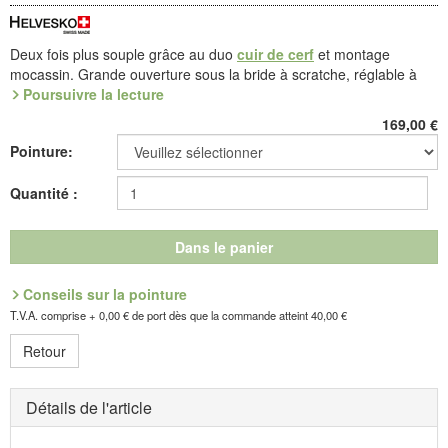
Deux fois plus souple grâce au duo
cuir de cerf
et montage
mocassin. Grande ouverture sous la bride à scratche, réglable à
volonté. Très belle qualité doublée cuir, avec une voûte plantaire
Poursuivre la lecture
extractible, dessus cuir, qui recouvre une semelle Douceur (TPU
169,00
€
léger) à talon amortissant.
Pointure:
Le cuir de cerf est un produit fin, souple et très résistant. De par
nature, il est très élastique et fait preuve d'excellentes propriétés
Quantité :
thermo-actives. Tanné en douceur, il affiche un moelleux aussi
typique qu'incomparable...
Dans le panier
Référence : 8.219.08
Découvrez les chaussures les plus confortables de votre vie !
Conseils sur la pointure
T.V.A. comprise + 0,00 € de port dès que la commande atteint 40,00 €
Fabricant : idéalsko S.A.R.L., Rue de l'Industrie, F-67160
Retour
Wissembourg, E-mail : service@idealsko.fr
Détails de l'article