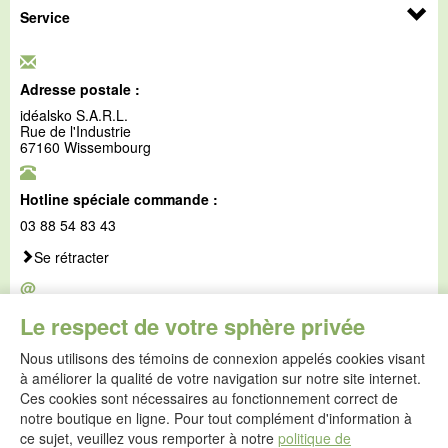
Service
Adresse postale :
idéalsko S.A.R.L.
Rue de l'Industrie
67160 Wissembourg
Hotline spéciale commande :
03 88 54 83 43
Se rétracter
@
E-mail :
Le respect de votre sphère privée
service@idealsko.fr
Nous utilisons des témoins de connexion appelés cookies visant
@
à améliorer la qualité de votre navigation sur notre site internet.
Formulaire de contact
Ces cookies sont nécessaires au fonctionnement correct de
Aller au formulaire de contact
notre boutique en ligne. Pour tout complément d'information à
ce sujet, veuillez vous remporter à notre
politique de