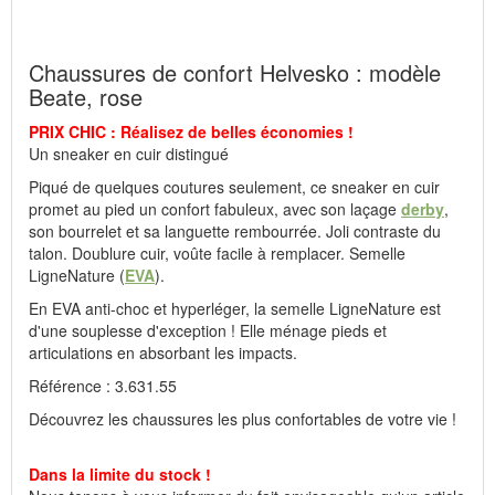
Fabricant : idéalsko S.A.R.L., Rue de l'Industrie, F-67160
Wissembourg, E-mail : service@idealsko.fr
Chaussures de confort Helvesko : modèle
Beate, rose
PRIX CHIC : Réalisez de belles économies !
Un sneaker en cuir distingué
Piqué de quelques coutures seulement, ce sneaker en cuir
promet au pied un confort fabuleux, avec son laçage
derby
,
son bourrelet et sa languette rembourrée. Joli contraste du
talon. Doublure cuir, voûte facile à remplacer. Semelle
LigneNature (
EVA
).
En EVA anti-choc et hyperléger, la semelle LigneNature est
d'une souplesse d'exception ! Elle ménage pieds et
articulations en absorbant les impacts.
Référence : 3.631.55
Découvrez les chaussures les plus confortables de votre vie !
Dans la limite du stock !