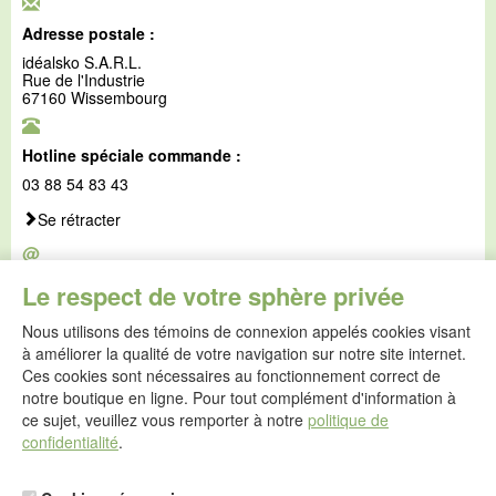
Adresse postale :
idéalsko S.A.R.L.
Rue de l'Industrie
67160 Wissembourg
Hotline spéciale commande :
03 88 54 83 43
Se rétracter
@
E-mail :
Le respect de votre sphère privée
service@idealsko.fr
Nous utilisons des témoins de connexion appelés cookies visant
@
à améliorer la qualité de votre navigation sur notre site internet.
Formulaire de contact
Ces cookies sont nécessaires au fonctionnement correct de
Aller au formulaire de contact
notre boutique en ligne. Pour tout complément d'information à
ce sujet, veuillez vous remporter à notre
politique de
confidentialité
.