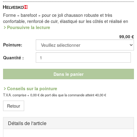
Forme « barefoot » pour ce joli chausson robuste et très
confortable, renforcé de cuir, élastiqué sur les côtés et réalisé en
feutre de laine caressant. Sa voûte, chaude et amovible, repose
Poursuivre la lecture
sur une
semelle-coque
en PU expansé, très légère.
99,00
€
Des pièces en cuir, au bout et au talon, ajoutent un plus à cette
Pointure:
belle matière qu'est le feutre : elles renforcent la forme, protègent
les les orteils et fignolent le style du chausson.
Quantité :
Référence : 4.819.08
Découvrez les chaussures les plus confortables de votre vie !
Dans le panier
Fabricant : idéalsko S.A.R.L., Rue de l'Industrie, F-67160
Conseils sur la pointure
Wissembourg, E-mail : service@idealsko.fr
T.V.A. comprise + 0,00 € de port dès que la commande atteint 40,00 €
Retour
Détails de l'article