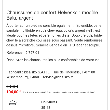
Chaussures de confort Helvesko : modèle
Baiu, argent
À porter sur un pied nu sensible également ! Splendide, cette
sandale multibride en cuir chevreau, coloris argent vieilli, est
idéale pour les fêtes et cérémonies d'été. Doublure cuir, bride-
cheville à scratche coulissée sous passant. Voûte rembourrée,
dessus microfibre. Semelle Sandale en TPU léger et souple.
Référence : 5.757.01
Découvrez les chaussures les plus confortables de votre vie !
Fabricant : idéalsko S.A.R.L., Rue de l'Industrie, F-67160
Wissembourg, E-mail : service@idealsko.fr
119,00 €
104,00 €
T.V.A. comprise + 0,00 € de port dès que la commande atteint 40,00 €
Pointures
35-43