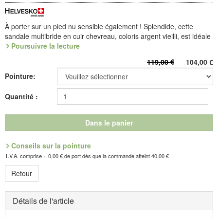
À porter sur un pied nu sensible également ! Splendide, cette
sandale multibride en cuir chevreau, coloris argent vieilli, est idéale
pour les fêtes et cérémonies d'été. Doublure cuir, bride-cheville à
Poursuivre la lecture
scratche coulissée sous passant. Voûte rembourrée, dessus
119,00 €
104,00
€
microfibre. Semelle Sandale en TPU léger et souple.
Pointure:
Référence : 5.757.01
Découvrez les chaussures les plus confortables de votre vie !
Quantité :
Fabricant : idéalsko S.A.R.L., Rue de l'Industrie, F-67160
Dans le panier
Wissembourg, E-mail : service@idealsko.fr
Conseils sur la pointure
T.V.A. comprise + 0,00 € de port dès que la commande atteint 40,00 €
Retour
Détails de l'article