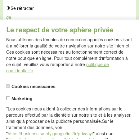
Se rétracter
@
E-mail :
Le respect de votre sphère privée
service@idealsko.fr
Nous utilisons des témoins de connexion appelés cookies visant
@
à améliorer la qualité de votre navigation sur notre site internet.
Formulaire de contact
Ces cookies sont nécessaires au fonctionnement correct de
Aller au formulaire de contact
notre boutique en ligne. Pour tout complément d'information à
ce sujet, veuillez vous remporter à notre
politique de
confidentialité
.
Cookies nécessaires
Marketing
*Les cookies nous aident à collecter des informations sur le
parcours effectué par la clientèle sur notre site et à les analyser,
ainsi qu'à proposer de la publicité personnalisée.Sur le
traitement des données, voir
"
https://business.safety.google/intl/fr/privacy/
" ainsi que