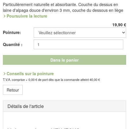
Particulièrement naturelle et absorbante. Couche du dessus en
laine d'alpaga douce d'environ 3 mm, couche du dessous en liège
élastique.
Poursuivre la lecture
Référence : 9.020.77
19,90
€
Pointure:
Fabricant : idéalsko S.A.R.L., Rue de l'Industrie, F-67160
Quantité :
Wissembourg, E-mail : service@idealsko.fr
Dans le panier
Conseils sur la pointure
T.V.A. comprise + 0,00 € de port dès que la commande atteint 40,00 €
Retour
Détails de l'article