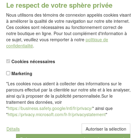
E-mail :
Le respect de votre sphère privée
service@idealsko.fr
Nous utilisons des témoins de connexion appelés cookies visant
@
à améliorer la qualité de votre navigation sur notre site internet.
Formulaire de contact
Ces cookies sont nécessaires au fonctionnement correct de
Aller au formulaire de contact
notre boutique en ligne. Pour tout complément d'information à
ce sujet, veuillez vous remporter à notre
politique de
confidentialité
.
Cookies nécessaires
Marketing
*Les cookies nous aident à collecter des informations sur le
parcours effectué par la clientèle sur notre site et à les analyser,
ainsi qu'à proposer de la publicité personnalisée.Sur le
traitement des données, voir
"
https://business.safety.google/intl/fr/privacy/
" ainsi que
"
https://privacy.microsoft.com/fr-fr/privacystatement
"
Détails