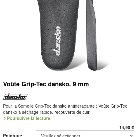
Voûte Grip-Tec dansko, 9 mm
Pour la Semelle Grip-Tec dansko antidérapante : Voûte Grip-Tec
dansko à séchage rapide, recouverte de cuir.
Poursuivre la lecture
Référence : 9.020.75
14,90
€
Pointure:
Fabricant : idéalsko S.A.R.L., Rue de l'Industrie, F-67160