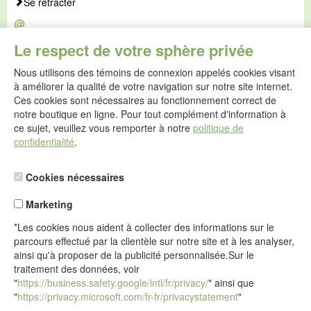
Se rétracter
@
E-mail :
Le respect de votre sphère privée
service@idealsko.fr
Nous utilisons des témoins de connexion appelés cookies visant
@
à améliorer la qualité de votre navigation sur notre site internet.
Formulaire de contact
Ces cookies sont nécessaires au fonctionnement correct de
Aller au formulaire de contact
notre boutique en ligne. Pour tout complément d'information à
ce sujet, veuillez vous remporter à notre
politique de
confidentialité
.
Cookies nécessaires
Marketing
*Les cookies nous aident à collecter des informations sur le
parcours effectué par la clientèle sur notre site et à les analyser,
ainsi qu'à proposer de la publicité personnalisée.Sur le
traitement des données, voir
"
https://business.safety.google/intl/fr/privacy/
" ainsi que
"
https://privacy.microsoft.com/fr-fr/privacystatement
"