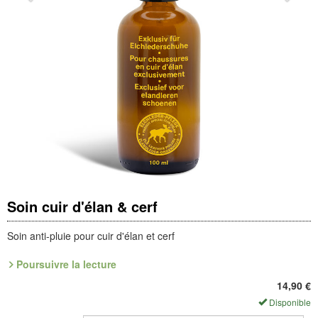
Soin cuir d'élan & cerf
Soin anti-pluie pour cuir d'élan et cerf
Poursuivre la lecture
Soin spécial à effet déperlant intense, développé pour idéalsko en
exclusivité.
14,90
€
Disponible
100 ml (
1 l = 149,00 _)