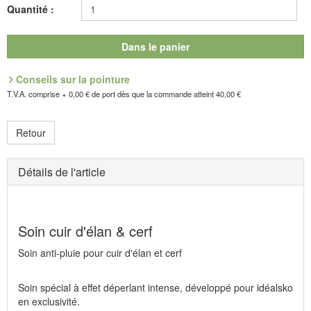
Quantité :
Référence : 9.011.81
Fabricant : Tapir Wachswaren GmbH, Allerbachstraße 29, D-37586
Dans le panier
Dassel, E-Mail: mail@tapir.de
Conseils sur la pointure
T.V.A. comprise + 0,00 € de port dès que la commande atteint 40,00 €
Retour
Détails de l'article
Soin cuir d'élan & cerf
Soin anti-pluie pour cuir d'élan et cerf
Soin spécial à effet déperlant intense, développé pour idéalsko
en exclusivité.