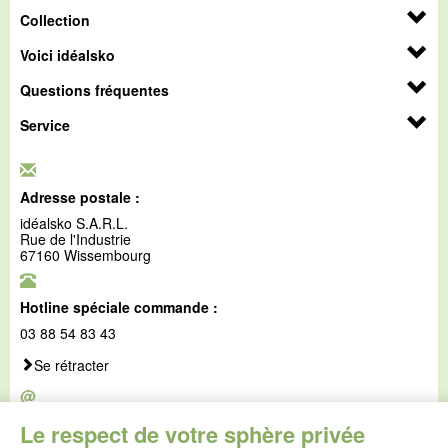
Collection
Voici idéalsko
Questions fréquentes
Service
Adresse postale :
idéalsko S.A.R.L.
Rue de l'Industrie
67160 Wissembourg
Hotline spéciale commande :
03 88 54 83 43
Se rétracter
@
E-mail :
Le respect de votre sphère privée
service@idealsko.fr