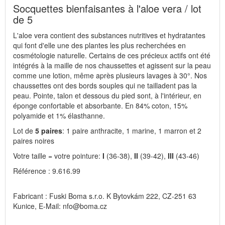
Socquettes bienfaisantes à l'aloe vera / lot
de 5
L'aloe vera contient des substances nutritives et hydratantes
qui font d'elle une des plantes les plus recherchées en
cosmétologie naturelle. Certains de ces précieux actifs ont été
intégrés à la maille de nos chaussettes et agissent sur la peau
comme une lotion, même après plusieurs lavages à 30°. Nos
chaussettes ont des bords souples qui ne tailladent pas la
peau. Pointe, talon et dessous du pied sont, à l'intérieur, en
éponge confortable et absorbante. En 84% coton, 15%
polyamide et 1% élasthanne.
Lot de
5 paires
: 1 paire anthracite, 1 marine, 1 marron et 2
paires noires
Votre taille = votre pointure:
I
(36-38),
II
(39-42),
III
(43-46)
Référence : 9.616.99
Fabricant : Fuski Boma s.r.o. K Bytovkám 222, CZ-251 63
Kunice, E-Mail: nfo@boma.cz