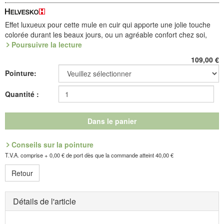
Effet luxueux pour cette mule en cuir qui apporte une jolie touche
colorée durant les beaux jours, ou un agréable confort chez soi,
quand on est mieux à la maison. Montage
Poursuivre la lecture
opanke
souple,
doublure en cuir chevreau tout doux et trois brides à scratche qui
109,00
€
se rabattent entièrement. Semelle-coque (PU) légère, avec sa
Pointure:
voûte amovible habillée de microfibre.
Trois brides à scratche, et la chaussure s'ajuste avec la précision
Quantité :
du sur mesure. Ces trois brides permettent une adaptation idéale à
toute forme de pied, et un réglage aisé de la largeur, quel que soit
le volume du pied : un des points forts de ces sandales !
Dans le panier
Référence : 4.692.21 / 4.692.21A
Conseils sur la pointure
Découvrez les chaussures les plus confortables de votre vie !
T.V.A. comprise + 0,00 € de port dès que la commande atteint 40,00 €
Retour
Détails de l'article