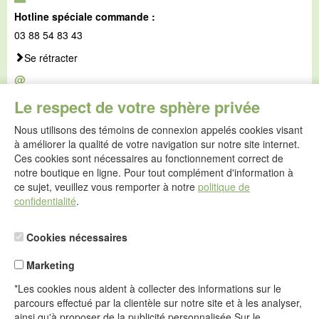
Hotline spéciale commande :
03 88 54 83 43
Se rétracter
@
E-mail :
Le respect de votre sphère privée
service@idealsko.fr
Nous utilisons des témoins de connexion appelés cookies visant
@
à améliorer la qualité de votre navigation sur notre site internet.
Formulaire de contact
Ces cookies sont nécessaires au fonctionnement correct de
Aller au formulaire de contact
notre boutique en ligne. Pour tout complément d'information à
ce sujet, veuillez vous remporter à notre
politique de
confidentialité
.
Cookies nécessaires
Marketing
*Les cookies nous aident à collecter des informations sur le
parcours effectué par la clientèle sur notre site et à les analyser,
ainsi qu'à proposer de la publicité personnalisée.Sur le