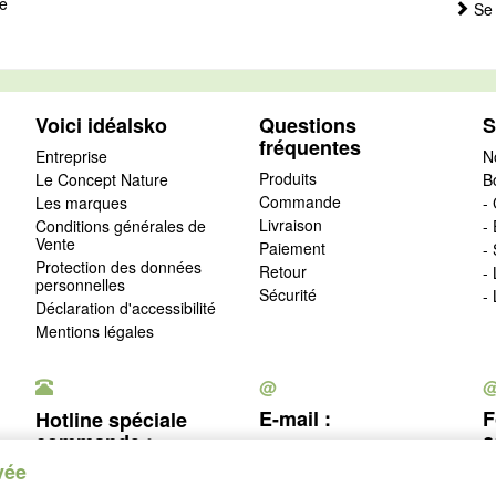
e
Se 
Voici idéalsko
Questions
S
fréquentes
Entreprise
N
Produits
Le Concept Nature
B
Commande
Les marques
- 
Livraison
Conditions générales de
-
Vente
Paiement
-
Protection des données
Retour
-
personnelles
Sécurité
-
Déclaration d'accessibilité
Mentions légales
@
E-mail :
F
Hotline spéciale
c
commande :
service@idealsko.fr
vée
03 88 54 83 43
c