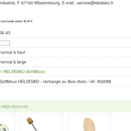
l'Industrie, F-67160 Wissembourg, E-mail : service@idealsko.fr
a commande atteint 40,00 €
36-43
normal à haut
normal à large
HELVESKO SoftMouv
SoftMouv HELVESKO - rechange ou libre choix / réf. 902088
s déjà visionnés