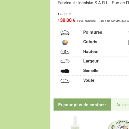
Fabricant : idéalsko S.A.R.L., Rue de 
179,00 €
139,00 €
T.V.A. comprise + 0,00 € de port dès que l
Pointures
Coloris
Hauteur
Largeur
Semelle
Voûte
Et pour plus de confort :
Article