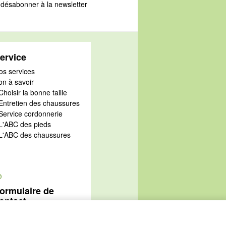
désabonner à la newsletter
ervice
os services
on à savoir
Choisir la bonne taille
 Entretien des chaussures
 Service cordonnerie
 L'ABC des pieds
 L'ABC des chaussures
@
ormulaire de
ontact
Aller au formulaire de
ontact