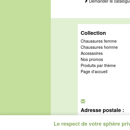
Demander le catalogu
Collection
Chaussures femme
Chaussures homme
Accessoires
Nos promos
Produits par thème
Page d'accueil
Adresse postale :
idéalsko S.A.R.L.
Rue de l'Industrie
Le respect de votre sphère pri
67160 Wissembourg