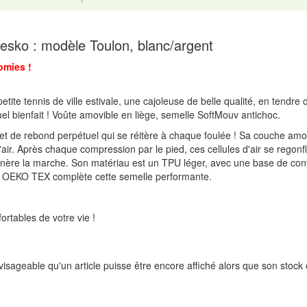
esko : modèle Toulon, blanc/argent
omies !
tite tennis de ville estivale, une cajoleuse de belle qualité, en tendre 
el bienfait ! Voûte amovible en liège, semelle SoftMouv antichoc.
fet de rebond perpétuel qui se réitère à chaque foulée ! Sa couche amo
r. Après chaque compression par le pied, ces cellules d'air se regonfl
énère la marche. Son matériau est un TPU léger, avec une base de cont
e OEKO TEX complète cette semelle performante.
rtables de votre vie !
isageable qu'un article puisse être encore affiché alors que son stock 