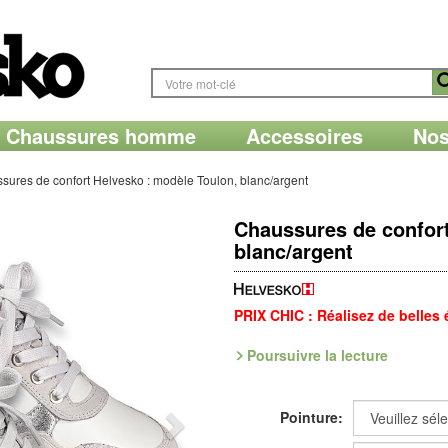
Chaussures homme
Accessoires
Nos
sures de confort Helvesko : modèle Toulon, blanc/argent
Chaussures de confort
blanc/argent
PRIX CHIC : Réalisez de belles
Poursuivre la lecture
Assemblage minutieux pour cette jo
cajoleuse de belle qualité, en ten
et dotée d'une languette moelleus
Pointure:
liège, semelle SoftMouv antichoc.