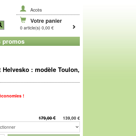
Accès
Votre panier
0 article(s) 0,00 €
 promos
 Helvesko : modèle Toulon,
 économies !
lie petite tennis de ville estivale, une
dre cuir chevreau, rembourrée à l'intérieur
179,00 €
139,00
€
e : quel bienfait ! Voûte amovible en