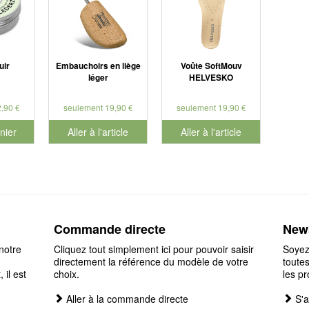
uir
Embauchoirs en liège
Voûte SoftMouv
léger
HELVESKO
,90 €
seulement 19,90 €
seulement 19,90 €
nier
Aller à l'article
Aller à l'article
éro de produit 901127
Commande directe
News
notre
Cliquez tout simplement ici pour pouvoir saisir
Soyez
directement la référence du modèle de votre
toutes
il est
choix.
les pr
Aller à la commande directe
S'a