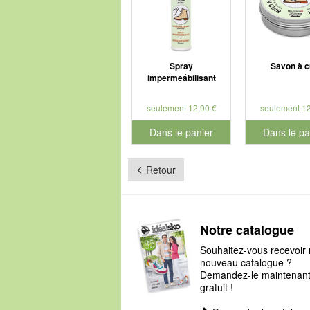
Spray
Savon à c
impermeábilisant
seulement 12,90 €
seulement 12
Dans le panier
Dans le pa
pour le numéro de produit 901126
pour le num
Retour
Notre catalogue
Souhaitez-vous recevoir 
nouveau catalogue ?
Demandez-le maintenant, 
gratuit !