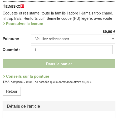
Coquette et résistante, toute la famille l'adore ! Jamais trop chaud,
ni trop frais. Renforts cuir. Semelle-coque (PU) légère, avec voûte
amovible joliment douillette et relaxante.
Poursuivre la lecture
Posés sur la
semelle-coque
en PU poids-plume, les pieds se
89,90
€
sentent comme sur des nuages, tant elle est légère ! Elle est
Pointure:
toutefois très résistante, et le confort de sa
forme anatomique
est
complété par une voûte amovible.
Quantité :
Référence : 4.513.45
Découvrez les chaussures les plus confortables de votre vie !
Dans le panier
Fabricant : idéalsko S.A.R.L., Rue de l'Industrie, F-67160
Conseils sur la pointure
Wissembourg, E-mail : service@idealsko.fr
T.V.A. comprise + 0,00 € de port dès que la commande atteint 40,00 €
Retour
Détails de l'article