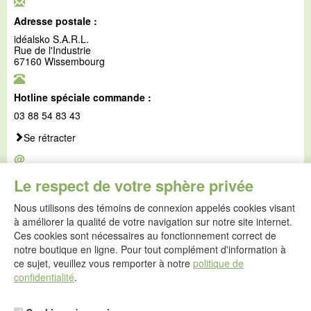
Adresse postale :
idéalsko S.A.R.L.
Rue de l'Industrie
67160 Wissembourg
Hotline spéciale commande :
03 88 54 83 43
Se rétracter
@
E-mail :
Le respect de votre sphère privée
service@idealsko.fr
Nous utilisons des témoins de connexion appelés cookies visant
@
à améliorer la qualité de votre navigation sur notre site internet.
Formulaire de contact
Ces cookies sont nécessaires au fonctionnement correct de
Aller au formulaire de contact
notre boutique en ligne. Pour tout complément d'information à
ce sujet, veuillez vous remporter à notre
politique de
confidentialité
.