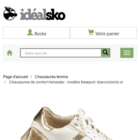
Accès
Votre panier
Start
Toggle
naviga
Page d'accueil
Chaussures femme
Chaussures de confort Helvesko : modèle Newport, blanc/coloris or