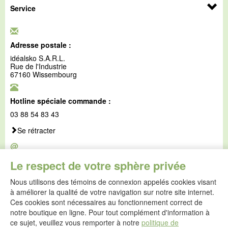
Service
Adresse postale :
idéalsko S.A.R.L.
Rue de l'Industrie
67160 Wissembourg
Hotline spéciale commande :
03 88 54 83 43
Se rétracter
@
E-mail :
Le respect de votre sphère privée
service@idealsko.fr
Nous utilisons des témoins de connexion appelés cookies visant
@
à améliorer la qualité de votre navigation sur notre site internet.
Formulaire de contact
Ces cookies sont nécessaires au fonctionnement correct de
Aller au formulaire de contact
notre boutique en ligne. Pour tout complément d'information à
ce sujet, veuillez vous remporter à notre
politique de