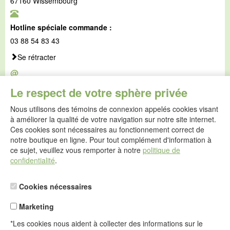
67160 Wissembourg
Hotline spéciale commande :
03 88 54 83 43
Se rétracter
@
E-mail :
Le respect de votre sphère privée
service@idealsko.fr
Nous utilisons des témoins de connexion appelés cookies visant
@
à améliorer la qualité de votre navigation sur notre site internet.
Formulaire de contact
Ces cookies sont nécessaires au fonctionnement correct de
Aller au formulaire de contact
notre boutique en ligne. Pour tout complément d'information à
ce sujet, veuillez vous remporter à notre
politique de
confidentialité
.
Cookies nécessaires
Marketing
*Les cookies nous aident à collecter des informations sur le