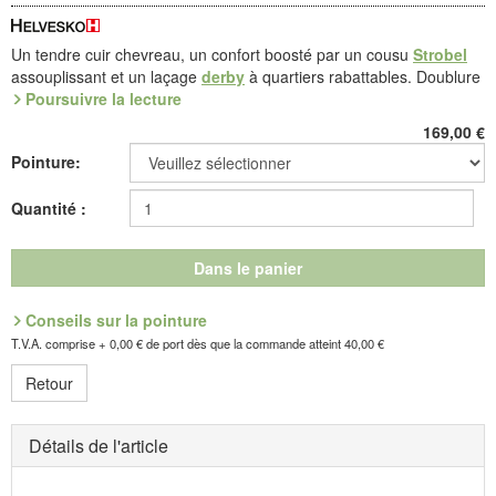
Un tendre cuir chevreau, un confort boosté par un cousu
Strobel
assouplissant et un laçage
derby
à quartiers rabattables. Doublure
en microfibre. Semelle ConfortMotion (PU softlight) équipée d'une
Poursuivre la lecture
voûte amovible coupée dans du liège naturel, respirant.
169,00
€
Antidérapante en toutes directions, notre semelle ConfortMotion
Pointure:
offre un appui sûr à chaque foulée. Son profil est entièrement
marqué de saillies antidérapantes qui fournissent un amorti
Quantité :
optimal.
Référence : 6.054.28
Dans le panier
Découvrez les chaussures les plus confortables de votre vie !
Conseils sur la pointure
Fabricant : idéalsko S.A.R.L., Rue de l'Industrie, F-67160
T.V.A. comprise + 0,00 € de port dès que la commande atteint 40,00 €
Wissembourg, E-mail : service@idealsko.fr
Retour
Détails de l'article