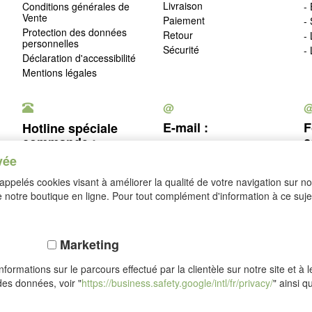
Livraison
Conditions générales de
-
Vente
Paiement
-
Protection des données
Retour
-
personnelles
Sécurité
-
Déclaration d'accessibilité
Mentions légales
@
E-mail :
F
Hotline spéciale
c
commande :
service@idealsko.fr
vée
03 88 54 83 43
c
ppelés cookies visant à améliorer la qualité de votre navigation sur not
Se rétracter
notre boutique en ligne. Pour tout complément d'information à ce sujet
Marketing
formations sur le parcours effectué par la clientèle sur notre site et à 
des données, voir "
https://business.safety.google/intl/fr/privacy/
" ainsi q