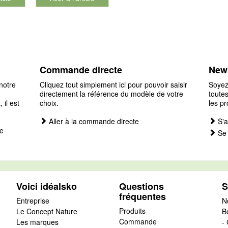
Commande directe
News
notre
Cliquez tout simplement ici pour pouvoir saisir
Soyez
directement la référence du modèle de votre
toutes
il est
choix.
les pr
Aller à la commande directe
S'a
e
Se 
Voici idéalsko
Questions
S
fréquentes
Entreprise
N
Produits
Le Concept Nature
B
Commande
Les marques
- 