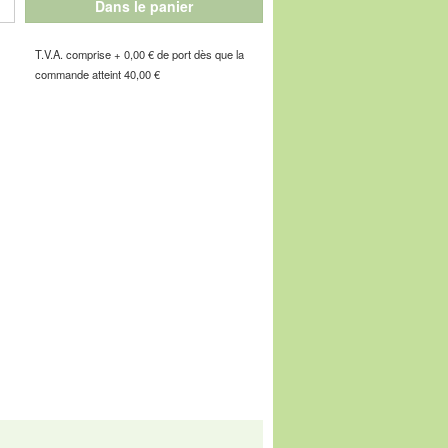
Dans le panier
T.V.A. comprise + 0,00 € de port dès que la
 confortables de votre vie !
commande atteint 40,00 €
e de l'Industrie, F-67160 Wissembourg, E-