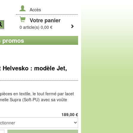
Accès
Votre panier
0 article(s) 0,00 €
 promos
 Helvesko : modèle Jet,
pièces en textile, le tout fermé par lacet
melle Supra (Soft-PU) avec sa voûte
a semelle Supra offre un excellent amorti,
189,00
€
le et un look ultra-moderne. Son grip
bicolore pour la surface de contact au
des appuis, sur tous les terrains.