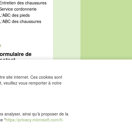
 Entretien des chaussures
 Service cordonnerie
 L'ABC des pieds
 L'ABC des chaussures
@
ormulaire de
ontact
Aller au formulaire de
ontact
re site internet. Ces cookies sont
, veuillez vous remporter à notre
les analyser, ainsi qu'à proposer de la
ue "
https://privacy.microsoft.com/fr-