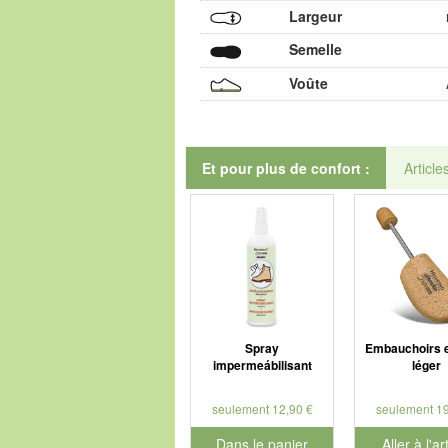
Largeur
Semelle
Voûte
Et pour plus de confort :
Article
Spray
Embauchoirs e
impermeábilisant
léger
seulement 12,90 €
seulement 19
Dans le panier
Aller à l'ar