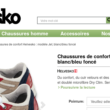
Chaussures homme
Accessoires
Nos
sures de confort Helvesko : modèle Jet, blanc/bleu foncé
Chaussures de confort
blanc/bleu foncé
Du confort, du cuir velours et des 
et doublé microfibre Dry Clim. Se
échangeable.
Poursuivre la lecture
Légère, souple et ergonomique : l
une fluidité de mouvement naturel
Pointure:
tient ses promesses, avec du TPU 
sol, qui assure stabilité et sûreté 