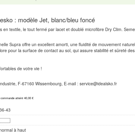
esko : modèle Jet, blanc/bleu foncé
es en textile, le tout fermé par lacet et doublé microfibre Dry Clim. Sem
elle Supra offre un excellent amorti, une fluidité de mouvement naturel
e pour la surface de contact au sol, qui assure stabilité et sûreté des 
rtables de votre vie !
l'Industrie, F-67160 Wissembourg, E-mail : service@idealsko.fr
a commande atteint 40,00 €
36-43
normal à haut